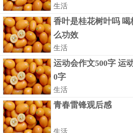
生活
香叶是桂花树叶吗 喝
么功效
生活
运动会作文500字 运
0字
生活
青春雷锋观后感
生活