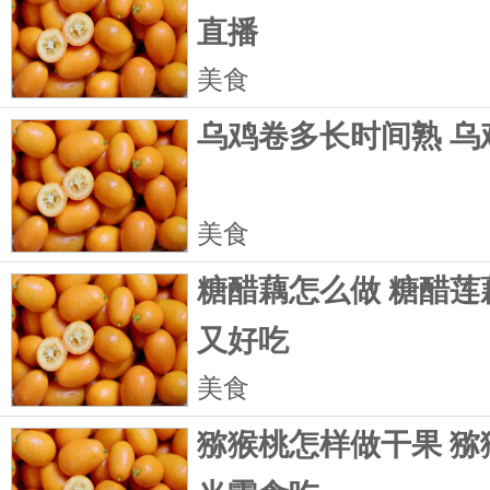
直播
美食
乌鸡卷多长时间熟 乌
美食
糖醋藕怎么做 糖醋莲
又好吃
美食
猕猴桃怎样做干果 猕