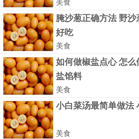
美食
腌沙葱正确方法 野沙
好吃
美食
如何做椒盐点心 怎么
盐馅料
美食
小白菜汤最简单做法 
美食