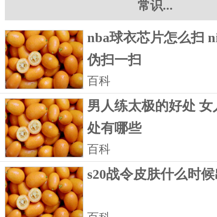
常识...
nba球衣芯片怎么扫 n
伪扫一扫
百科
男人练太极的好处 女
处有哪些
百科
s20战令皮肤什么时候