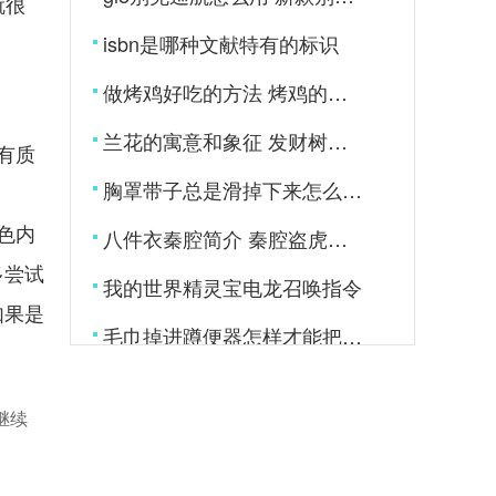
就很
isbn是哪种文献特有的标识
做烤鸡好吃的方法 烤鸡的腌制方法
兰花的寓意和象征 发财树图片
有质
胸罩带子总是滑掉下来怎么办 防文胸肩带下滑小妙招
色内
八件衣秦腔简介 秦腔盗虎符简介
多尝试
我的世界精灵宝电龙召唤指令
如果是
毛巾掉进蹲便器怎样才能把毛巾拿出来
健康饮食需注意这些“多少”
继续
怎么用洗衣机洗衣服 海尔全自动洗衣机怎么用
失业保险金跟失业补助金有什么区别